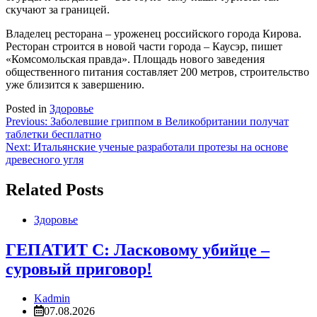
скучают за границей.
Владелец ресторана – уроженец российского города Кирова.
Ресторан строится в новой части города – Каусэр, пишет
«Комсомольская правда». Площадь нового заведения
общественного питания составляет 200 метров, строительство
уже близится к завершению.
Posted in
Здоровье
Навигация
Previous:
Заболевшие гриппом в Великобритании получат
таблетки бесплатно
по
Next:
Итальянские ученые разработали протезы на основе
записям
древесного угля
Related Posts
Здоровье
ГЕПАТИТ С: Ласковому убийце –
суровый приговор!
Kadmin
07.08.2026