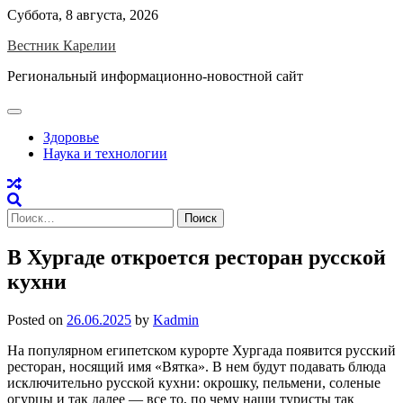
Skip
Суббота, 8 августа, 2026
to
Вестник Карелии
content
Региональный информационно-новостной сайт
Здоровье
Наука и технологии
Найти:
В Хургаде откроется ресторан русской
кухни
Posted on
26.06.2025
by
Kadmin
На популярном египетском курорте Хургада появится русский
ресторан, носящий имя «Вятка». В нем будут подавать блюда
исключительно русской кухни: окрошку, пельмени, соленые
огурцы и так далее — все то, по чему наши туристы так