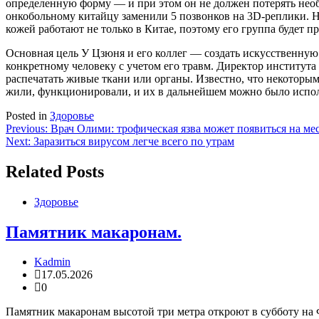
определенную форму — и при этом он не должен потерять необ
онкобольному китайцу заменили 5 позвонков на 3D-реплики. Но
кожей работают не только в Китае, поэтому его группа будет п
Основная цель У Цзюня и его коллег — создать искусственную
конкретному человеку с учетом его травм. Директор института 
распечатать живые ткани или органы. Известно, что некоторым
жили, функционировали, и их в дальнейшем можно было испол
Posted in
Здоровье
Навигация
Previous:
Врач Олими: трофическая язва может появиться на ме
Next:
Заразиться вирусом легче всего по утрам
по
записям
Related Posts
Здоровье
Памятник макаронам.
Kadmin
17.05.2026
0
Памятник макаронам высотой три метра откроют в субботу на 