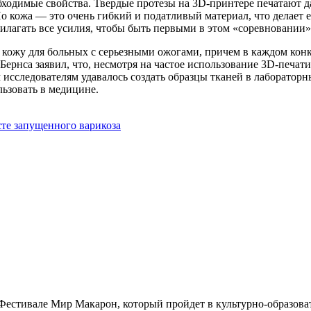
ходимые свойства. Твердые протезы на 3D-принтере печатают д
 кожа — это очень гибкий и податливый материал, что делает ее
рилагать все усилия, чтобы быть первыми в этом «соревновании»
 кожу для больных с серьезными ожогами, причем в каждом конк
Бернса заявил, что, несмотря на частое использование 3D-печати
 исследователям удавалось создать образцы тканей в лабораторны
ьзовать в медицине.
сте запущенного варикоза
Фестивале Мир Макарон, который пройдет в культурно-образова