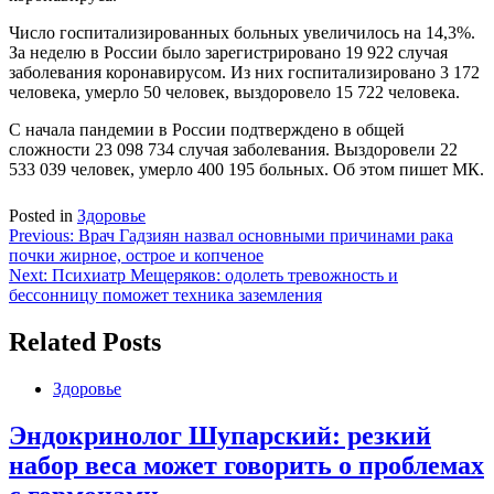
Число госпитализированных больных увеличилось на 14,3%.
За неделю в России было зарегистрировано 19 922 случая
заболевания коронавирусом. Из них госпитализировано 3 172
человека, умерло 50 человек, выздоровело 15 722 человека.
С начала пандемии в России подтверждено в общей
сложности 23 098 734 случая заболевания. Выздоровели 22
533 039 человек, умерло 400 195 больных. Об этом пишет МК.
Posted in
Здоровье
Навигация
Previous:
Врач Гадзиян назвал основными причинами рака
почки жирное, острое и копченое
по
Next:
Психиатр Мещеряков: одолеть тревожность и
записям
бессонницу поможет техника заземления
Related Posts
Здоровье
Эндокринолог Шупарский: резкий
набор веса может говорить о проблемах